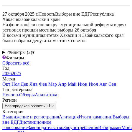
27 октября 2025 г.
Новость
Выборы вне ЕДГ
Республика
Хакасия
Забайкальский край
На фоне конфликтов вокруг муниципальной реформы в двух
регионах прошли местные выборы 26 октября
В восьми муниципалитетах Хакасии и Забайкальского края
были избраны депутаты местных советов
Фильтры (2)
▾
Фильтры
Сбросить всё
Год
2026
2025
Месяц
Окт
Ноя
Дек
Янв
Фев
Мар
Апр
Май
Июн
Июл
Авг
Сен
Тип материала
Новость
Обзоры
Аналитика
Регион
Новгородская область +1
Категория
Выдвижение и регистрация
Агитация
Итоги кампании
Выборы
вне ЕДГ
Дистанционное
голосование
Законодательство
Злоупотребления
Избиркомы
Мони