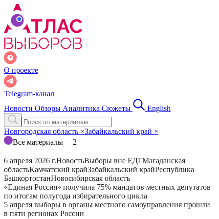
О проекте
Telegram-канал
Новости
Обзоры
Аналитика
Сюжеты
English
Новгородская область
×
Забайкальский край
×
Все материалы
— 2
6 апреля 2026 г.
Новость
Выборы вне ЕДГ
Магаданская
область
Камчатский край
Забайкальский край
Республика
Башкортостан
Новосибирская область
«Единая Россия» получила 75% мандатов местных депутатов
по итогам полугода избирательного цикла
5 апреля выборы в органы местного самоуправления прошли
в пяти регионах России