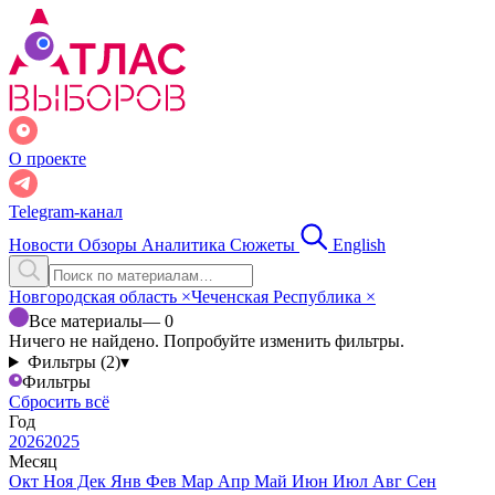
О проекте
Telegram-канал
Новости
Обзоры
Аналитика
Сюжеты
English
Новгородская область
×
Чеченская Республика
×
Все материалы
— 0
Ничего не найдено. Попробуйте изменить фильтры.
Фильтры (2)
▾
Фильтры
Сбросить всё
Год
2026
2025
Месяц
Окт
Ноя
Дек
Янв
Фев
Мар
Апр
Май
Июн
Июл
Авг
Сен