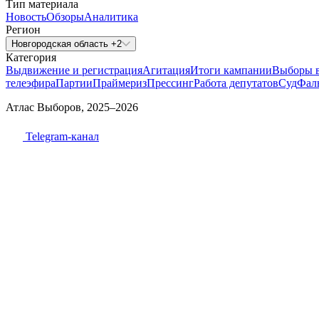
Тип материала
Новость
Обзоры
Аналитика
Регион
Новгородская область +2
Категория
Выдвижение и регистрация
Агитация
Итоги кампании
Выборы 
телеэфира
Партии
Праймериз
Прессинг
Работа депутатов
Суд
Фал
Атлас Выборов, 2025–2026
Telegram-канал