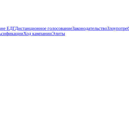
вне ЕДГ
Дистанционное голосование
Законодательство
Злоупотре
ьсификации
Ход кампании
Элиты