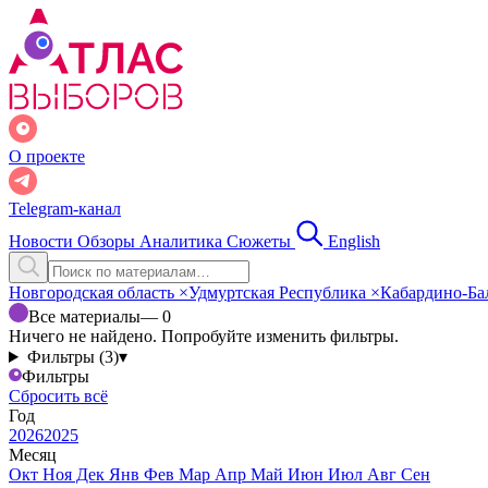
О проекте
Telegram-канал
Новости
Обзоры
Аналитика
Сюжеты
English
Новгородская область
×
Удмуртская Республика
×
Кабардино-Ба
Все материалы
— 0
Ничего не найдено. Попробуйте изменить фильтры.
Фильтры (3)
▾
Фильтры
Сбросить всё
Год
2026
2025
Месяц
Окт
Ноя
Дек
Янв
Фев
Мар
Апр
Май
Июн
Июл
Авг
Сен