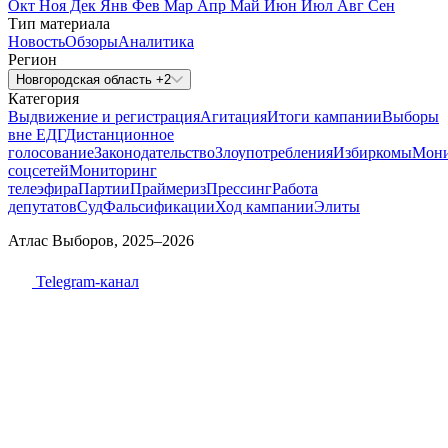
Окт
Ноя
Дек
Янв
Фев
Мар
Апр
Май
Июн
Июл
Авг
Сен
Тип материала
Новость
Обзоры
Аналитика
Регион
Новгородская область +2
Категория
Выдвижение и регистрация
Агитация
Итоги кампании
Выборы
вне ЕДГ
Дистанционное
голосование
Законодательство
Злоупотребления
Избиркомы
Мони
соцсетей
Мониторинг
телеэфира
Партии
Праймериз
Прессинг
Работа
депутатов
Суд
Фальсификации
Ход кампании
Элиты
Атлас Выборов, 2025–2026
Telegram-канал