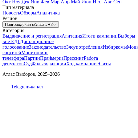
Окт
Ноя
Дек
Янв
Фев
Мар
Апр
Май
Июн
Июл
Авг
Сен
Тип материала
Новость
Обзоры
Аналитика
Регион
Новгородская область +2
Категория
Выдвижение и регистрация
Агитация
Итоги кампании
Выборы
вне ЕДГ
Дистанционное
голосование
Законодательство
Злоупотребления
Избиркомы
Мони
соцсетей
Мониторинг
телеэфира
Партии
Праймериз
Прессинг
Работа
депутатов
Суд
Фальсификации
Ход кампании
Элиты
Атлас Выборов, 2025–2026
Telegram-канал