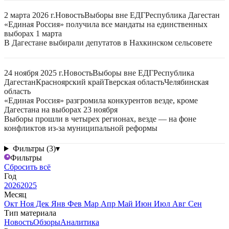
2 марта 2026 г.
Новость
Выборы вне ЕДГ
Республика Дагестан
«Единая Россия» получила все мандаты на единственных
выборах 1 марта
В Дагестане выбирали депутатов в Нахкинском сельсовете
24 ноября 2025 г.
Новость
Выборы вне ЕДГ
Республика
Дагестан
Красноярский край
Тверская область
Челябинская
область
«Единая Россия» разгромила конкурентов везде, кроме
Дагестана на выборах 23 ноября
Выборы прошли в четырех регионах, везде — на фоне
конфликтов из-за муниципальной реформы
Фильтры (3)
▾
Фильтры
Сбросить всё
Год
2026
2025
Месяц
Окт
Ноя
Дек
Янв
Фев
Мар
Апр
Май
Июн
Июл
Авг
Сен
Тип материала
Новость
Обзоры
Аналитика