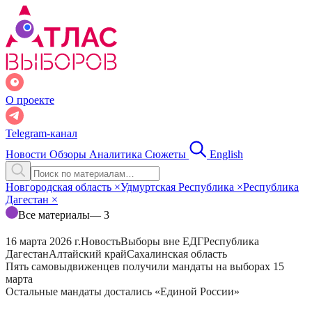
О проекте
Telegram-канал
Новости
Обзоры
Аналитика
Сюжеты
English
Новгородская область
×
Удмуртская Республика
×
Республика
Дагестан
×
Все материалы
— 3
16 марта 2026 г.
Новость
Выборы вне ЕДГ
Республика
Дагестан
Алтайский край
Сахалинская область
Пять самовыдвиженцев получили мандаты на выборах 15
марта
Остальные мандаты достались «Единой России»