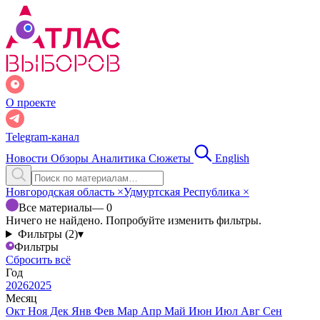
О проекте
Telegram-канал
Новости
Обзоры
Аналитика
Сюжеты
English
Новгородская область
×
Удмуртская Республика
×
Все материалы
— 0
Ничего не найдено. Попробуйте изменить фильтры.
Фильтры (2)
▾
Фильтры
Сбросить всё
Год
2026
2025
Месяц
Окт
Ноя
Дек
Янв
Фев
Мар
Апр
Май
Июн
Июл
Авг
Сен