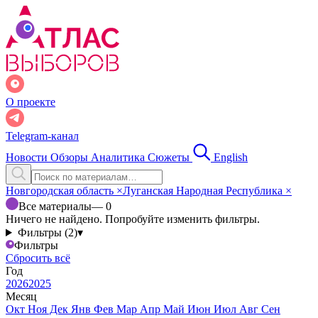
О проекте
Telegram-канал
Новости
Обзоры
Аналитика
Сюжеты
English
Новгородская область
×
Луганская Народная Республика
×
Все материалы
— 0
Ничего не найдено. Попробуйте изменить фильтры.
Фильтры (2)
▾
Фильтры
Сбросить всё
Год
2026
2025
Месяц
Окт
Ноя
Дек
Янв
Фев
Мар
Апр
Май
Июн
Июл
Авг
Сен