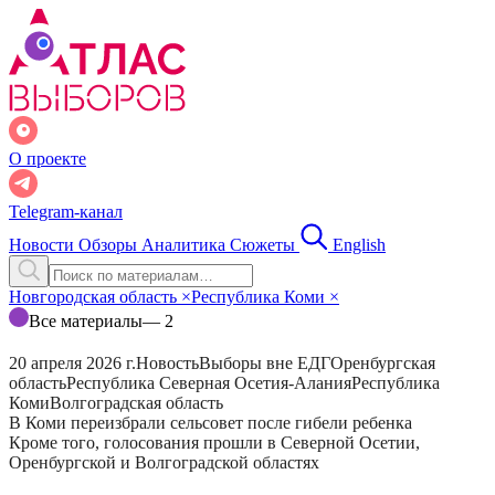
О проекте
Telegram-канал
Новости
Обзоры
Аналитика
Сюжеты
English
Новгородская область
×
Республика Коми
×
Все материалы
— 2
20 апреля 2026 г.
Новость
Выборы вне ЕДГ
Оренбургская
область
Республика Северная Осетия-Алания
Республика
Коми
Волгоградская область
В Коми переизбрали сельсовет после гибели ребенка
Кроме того, голосования прошли в Северной Осетии,
Оренбургской и Волгоградской областях