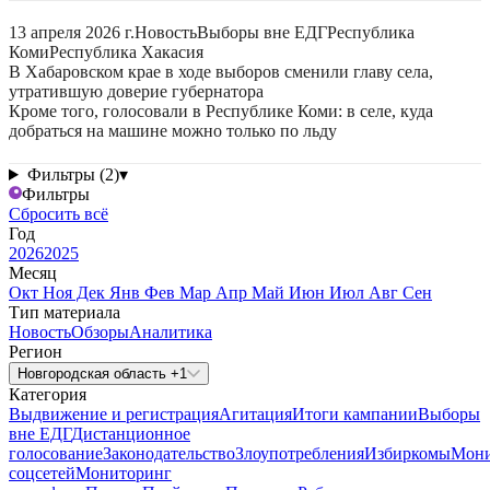
13 апреля 2026 г.
Новость
Выборы вне ЕДГ
Республика
Коми
Республика Хакасия
В Хабаровском крае в ходе выборов сменили главу села,
утратившую доверие губернатора
Кроме того, голосовали в Республике Коми: в селе, куда
добраться на машине можно только по льду
Фильтры (2)
▾
Фильтры
Сбросить всё
Год
2026
2025
Месяц
Окт
Ноя
Дек
Янв
Фев
Мар
Апр
Май
Июн
Июл
Авг
Сен
Тип материала
Новость
Обзоры
Аналитика
Регион
Новгородская область +1
Категория
Выдвижение и регистрация
Агитация
Итоги кампании
Выборы
вне ЕДГ
Дистанционное
голосование
Законодательство
Злоупотребления
Избиркомы
Мони
соцсетей
Мониторинг