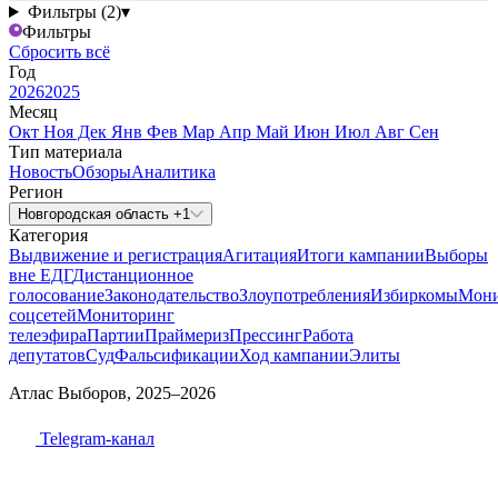
Фильтры (2)
▾
Фильтры
Сбросить всё
Год
2026
2025
Месяц
Окт
Ноя
Дек
Янв
Фев
Мар
Апр
Май
Июн
Июл
Авг
Сен
Тип материала
Новость
Обзоры
Аналитика
Регион
Новгородская область +1
Категория
Выдвижение и регистрация
Агитация
Итоги кампании
Выборы
вне ЕДГ
Дистанционное
голосование
Законодательство
Злоупотребления
Избиркомы
Мони
соцсетей
Мониторинг
телеэфира
Партии
Праймериз
Прессинг
Работа
депутатов
Суд
Фальсификации
Ход кампании
Элиты
Атлас Выборов, 2025–2026
Telegram-канал