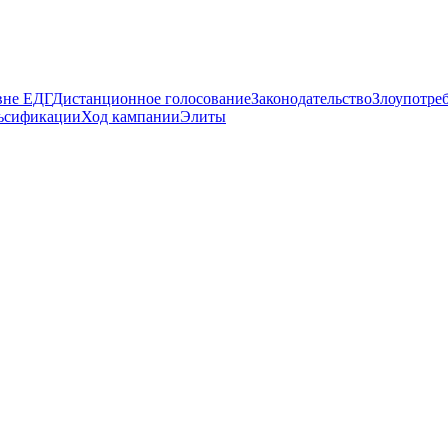
вне ЕДГ
Дистанционное голосование
Законодательство
Злоупотре
ьсификации
Ход кампании
Элиты