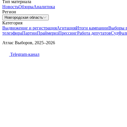
Тип материала
Новость
Обзоры
Аналитика
Регион
Новгородская область
Категория
Выдвижение и регистрация
Агитация
Итоги кампании
Выборы 
телеэфира
Партии
Праймериз
Прессинг
Работа депутатов
Суд
Фал
Атлас Выборов, 2025–2026
Telegram-канал