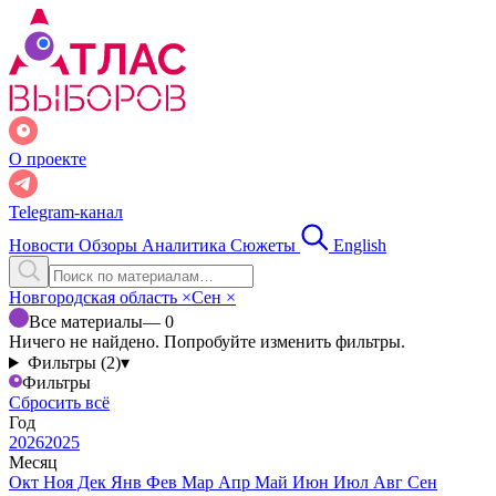
О проекте
Telegram-канал
Новости
Обзоры
Аналитика
Сюжеты
English
Новгородская область
×
Сен
×
Все материалы
— 0
Ничего не найдено. Попробуйте изменить фильтры.
Фильтры (2)
▾
Фильтры
Сбросить всё
Год
2026
2025
Месяц
Окт
Ноя
Дек
Янв
Фев
Мар
Апр
Май
Июн
Июл
Авг
Сен