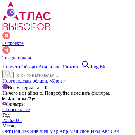
О проекте
Telegram-канал
Новости
Обзоры
Аналитика
Сюжеты
English
Новгородская область
×
Июн
×
Все материалы
— 0
Ничего не найдено. Попробуйте изменить фильтры.
Фильтры (2)
▾
Фильтры
Сбросить всё
Год
2026
2025
Месяц
Окт
Ноя
Дек
Янв
Фев
Мар
Апр
Май
Июн
Июл
Авг
Сен