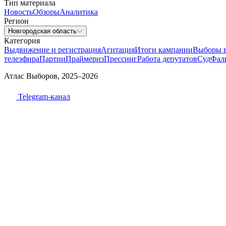
Тип материала
Новость
Обзоры
Аналитика
Регион
Новгородская область
Категория
Выдвижение и регистрация
Агитация
Итоги кампании
Выборы 
телеэфира
Партии
Праймериз
Прессинг
Работа депутатов
Суд
Фал
Атлас Выборов, 2025–2026
Telegram-канал