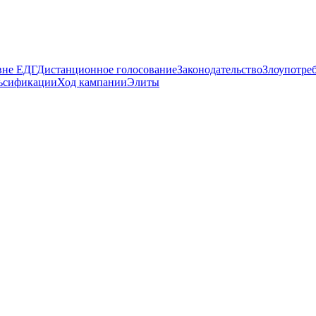
вне ЕДГ
Дистанционное голосование
Законодательство
Злоупотре
ьсификации
Ход кампании
Элиты