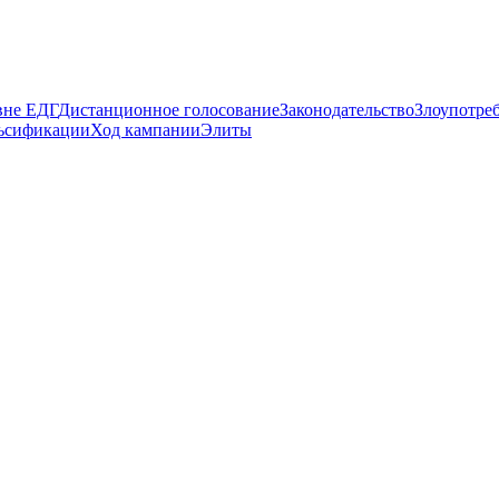
вне ЕДГ
Дистанционное голосование
Законодательство
Злоупотре
ьсификации
Ход кампании
Элиты