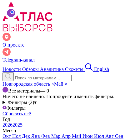
О проекте
Telegram-канал
Новости
Обзоры
Аналитика
Сюжеты
English
Новгородская область
×
Май
×
Все материалы
— 0
Ничего не найдено. Попробуйте изменить фильтры.
Фильтры (2)
▾
Фильтры
Сбросить всё
Год
2026
2025
Месяц
Окт
Ноя
Дек
Янв
Фев
Мар
Апр
Май
Июн
Июл
Авг
Сен