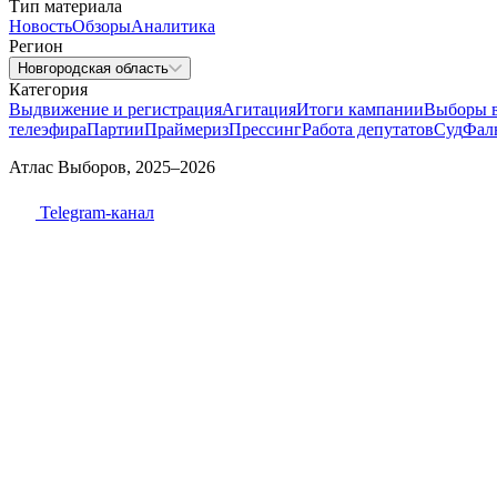
Тип материала
Новость
Обзоры
Аналитика
Регион
Новгородская область
Категория
Выдвижение и регистрация
Агитация
Итоги кампании
Выборы 
телеэфира
Партии
Праймериз
Прессинг
Работа депутатов
Суд
Фал
Атлас Выборов, 2025–2026
Telegram-канал