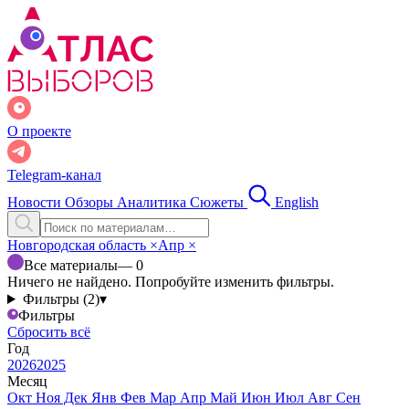
О проекте
Telegram-канал
Новости
Обзоры
Аналитика
Сюжеты
English
Новгородская область
×
Апр
×
Все материалы
— 0
Ничего не найдено. Попробуйте изменить фильтры.
Фильтры (2)
▾
Фильтры
Сбросить всё
Год
2026
2025
Месяц
Окт
Ноя
Дек
Янв
Фев
Мар
Апр
Май
Июн
Июл
Авг
Сен