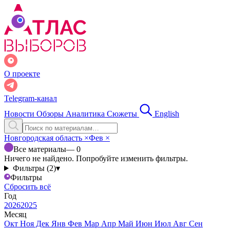
О проекте
Telegram-канал
Новости
Обзоры
Аналитика
Сюжеты
English
Новгородская область
×
Фев
×
Все материалы
— 0
Ничего не найдено. Попробуйте изменить фильтры.
Фильтры (2)
▾
Фильтры
Сбросить всё
Год
2026
2025
Месяц
Окт
Ноя
Дек
Янв
Фев
Мар
Апр
Май
Июн
Июл
Авг
Сен