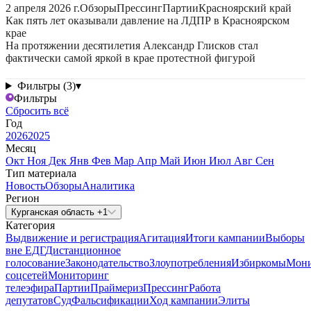
2 апреля 2026 г.
Обзоры
Прессинг
Партии
Красноярский край
Как пять лет оказывали давление на ЛДПР в Красноярском
крае
На протяжении десятилетия Александр Глисков стал
фактически самой яркой в крае протестной фигурой
Фильтры (3)
▾
Фильтры
Сбросить всё
Год
2026
2025
Месяц
Окт
Ноя
Дек
Янв
Фев
Мар
Апр
Май
Июн
Июл
Авг
Сен
Тип материала
Новость
Обзоры
Аналитика
Регион
Курганская область +1
Категория
Выдвижение и регистрация
Агитация
Итоги кампании
Выборы
вне ЕДГ
Дистанционное
голосование
Законодательство
Злоупотребления
Избиркомы
Мони
соцсетей
Мониторинг
телеэфира
Партии
Праймериз
Прессинг
Работа
депутатов
Суд
Фальсификации
Ход кампании
Элиты