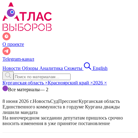
О проекте
Telegram-канал
Новости
Обзоры
Аналитика
Сюжеты
English
Курганская область
×
Красноярский край
×
2026
×
Все материалы
— 2
8 июня 2026 г.
Новость
Суд
Прессинг
Курганская область
Единственного коммуниста в гордуме Кургана дважды
лишили мандата
На внеочередном заседании депутатам пришлось срочно
вносить изменения в уже принятое постановление