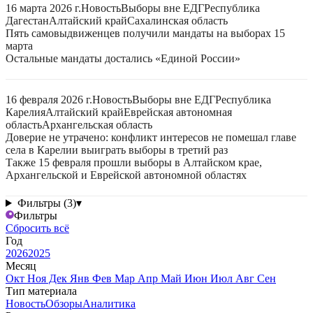
16 марта 2026 г.
Новость
Выборы вне ЕДГ
Республика
Дагестан
Алтайский край
Сахалинская область
Пять самовыдвиженцев получили мандаты на выборах 15
марта
Остальные мандаты достались «Единой России»
16 февраля 2026 г.
Новость
Выборы вне ЕДГ
Республика
Карелия
Алтайский край
Еврейская автономная
область
Архангельская область
Доверие не утрачено: конфликт интересов не помешал главе
села в Карелии выиграть выборы в третий раз
Также 15 февраля прошли выборы в Алтайском крае,
Архангельской и Еврейской автономной областях
Фильтры (3)
▾
Фильтры
Сбросить всё
Год
2026
2025
Месяц
Окт
Ноя
Дек
Янв
Фев
Мар
Апр
Май
Июн
Июл
Авг
Сен
Тип материала
Новость
Обзоры
Аналитика