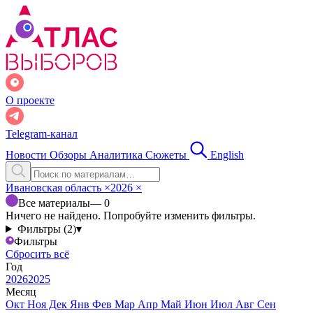
О проекте
Telegram-канал
Новости
Обзоры
Аналитика
Сюжеты
English
Ивановская область
×
2026
×
Все материалы
— 0
Ничего не найдено. Попробуйте изменить фильтры.
Фильтры (2)
▾
Фильтры
Сбросить всё
Год
2026
2025
Месяц
Окт
Ноя
Дек
Янв
Фев
Мар
Апр
Май
Июн
Июл
Авг
Сен