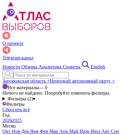
О проекте
Telegram-канал
Новости
Обзоры
Аналитика
Сюжеты
English
Запорожская область
×
Ненецкий автономный округ
×
Все материалы
— 0
Ничего не найдено. Попробуйте изменить фильтры.
Фильтры (2)
▾
Фильтры
Сбросить всё
Год
2026
2025
Месяц
Окт
Ноя
Дек
Янв
Фев
Мар
Апр
Май
Июн
Июл
Авг
Сен