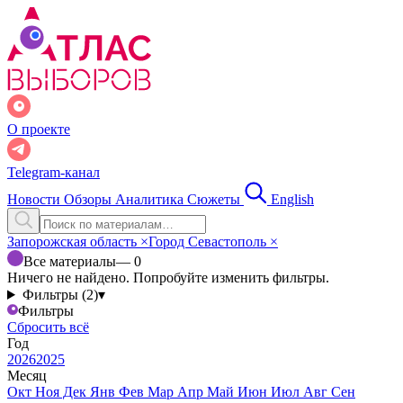
О проекте
Telegram-канал
Новости
Обзоры
Аналитика
Сюжеты
English
Запорожская область
×
Город Севастополь
×
Все материалы
— 0
Ничего не найдено. Попробуйте изменить фильтры.
Фильтры (2)
▾
Фильтры
Сбросить всё
Год
2026
2025
Месяц
Окт
Ноя
Дек
Янв
Фев
Мар
Апр
Май
Июн
Июл
Авг
Сен