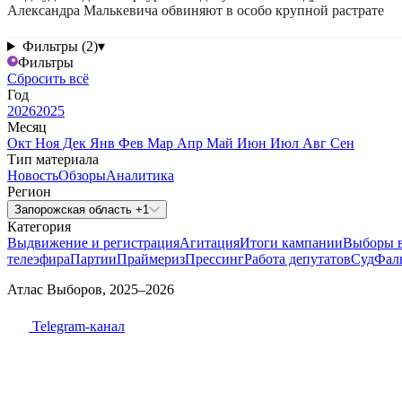
Александра Малькевича обвиняют в особо крупной растрате
Фильтры (2)
▾
Фильтры
Сбросить всё
Год
2026
2025
Месяц
Окт
Ноя
Дек
Янв
Фев
Мар
Апр
Май
Июн
Июл
Авг
Сен
Тип материала
Новость
Обзоры
Аналитика
Регион
Запорожская область +1
Категория
Выдвижение и регистрация
Агитация
Итоги кампании
Выборы 
телеэфира
Партии
Праймериз
Прессинг
Работа депутатов
Суд
Фал
Атлас Выборов, 2025–2026
Telegram-канал