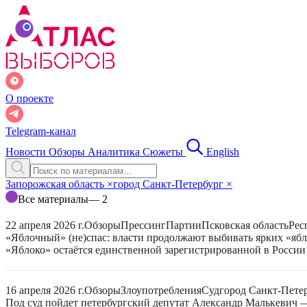
О проекте
Telegram-канал
Новости
Обзоры
Аналитика
Сюжеты
English
Запорожская область
×
город Санкт-Петербург
×
Все материалы
— 2
22 апреля 2026 г.
Обзоры
Прессинг
Партии
Псковская область
Рес
«Яблочный» (не)спас: власти продолжают выбивать ярких «яб
«Яблоко» остаётся единственной зарегистрированной в России
16 апреля 2026 г.
Обзоры
Злоупотребления
Суд
город Санкт-Пете
Под суд пойдет петербургский депутат Александр Малькевич