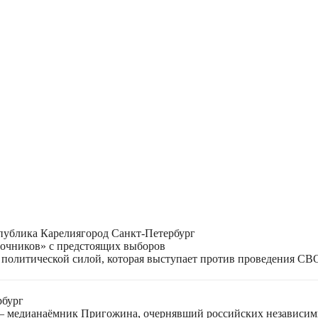
публика Карелия
город Санкт-Петербург
лочников» с предстоящих выборов
 политической силой, которая выступает против проведения СВ
рбург
 — медианаёмник Пригожина, очернявший российских независи