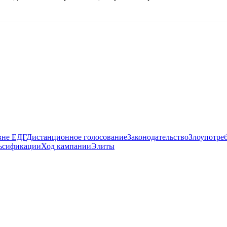
вне ЕДГ
Дистанционное голосование
Законодательство
Злоупотре
ьсификации
Ход кампании
Элиты