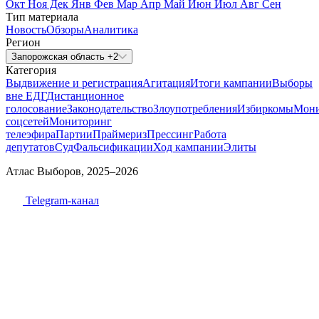
Окт
Ноя
Дек
Янв
Фев
Мар
Апр
Май
Июн
Июл
Авг
Сен
Тип материала
Новость
Обзоры
Аналитика
Регион
Запорожская область +2
Категория
Выдвижение и регистрация
Агитация
Итоги кампании
Выборы
вне ЕДГ
Дистанционное
голосование
Законодательство
Злоупотребления
Избиркомы
Мони
соцсетей
Мониторинг
телеэфира
Партии
Праймериз
Прессинг
Работа
депутатов
Суд
Фальсификации
Ход кампании
Элиты
Атлас Выборов, 2025–2026
Telegram-канал