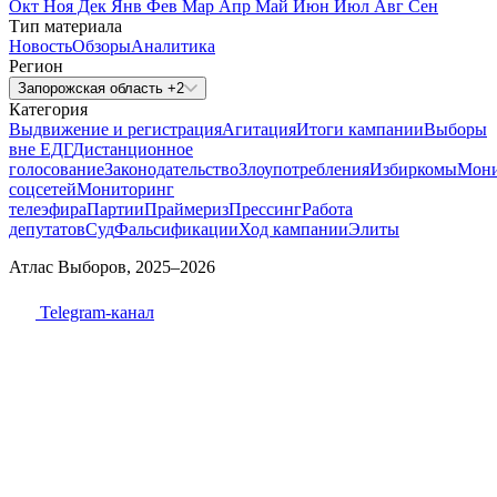
Окт
Ноя
Дек
Янв
Фев
Мар
Апр
Май
Июн
Июл
Авг
Сен
Тип материала
Новость
Обзоры
Аналитика
Регион
Запорожская область +2
Категория
Выдвижение и регистрация
Агитация
Итоги кампании
Выборы
вне ЕДГ
Дистанционное
голосование
Законодательство
Злоупотребления
Избиркомы
Мони
соцсетей
Мониторинг
телеэфира
Партии
Праймериз
Прессинг
Работа
депутатов
Суд
Фальсификации
Ход кампании
Элиты
Атлас Выборов, 2025–2026
Telegram-канал