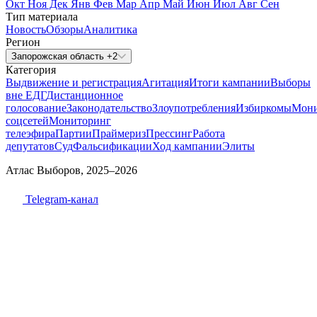
Окт
Ноя
Дек
Янв
Фев
Мар
Апр
Май
Июн
Июл
Авг
Сен
Тип материала
Новость
Обзоры
Аналитика
Регион
Запорожская область +2
Категория
Выдвижение и регистрация
Агитация
Итоги кампании
Выборы
вне ЕДГ
Дистанционное
голосование
Законодательство
Злоупотребления
Избиркомы
Мони
соцсетей
Мониторинг
телеэфира
Партии
Праймериз
Прессинг
Работа
депутатов
Суд
Фальсификации
Ход кампании
Элиты
Атлас Выборов, 2025–2026
Telegram-канал