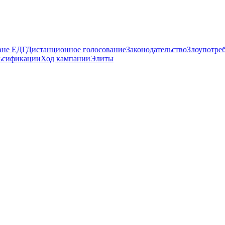
вне ЕДГ
Дистанционное голосование
Законодательство
Злоупотре
ьсификации
Ход кампании
Элиты