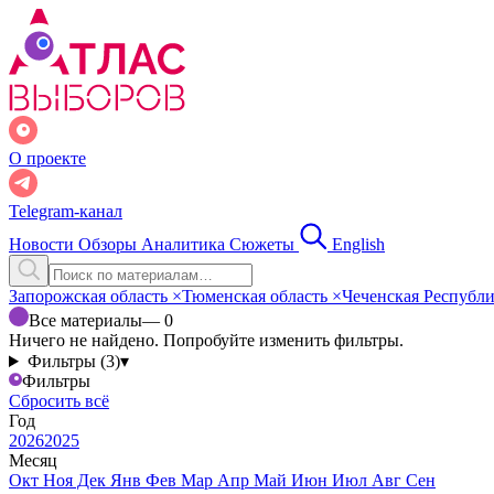
О проекте
Telegram-канал
Новости
Обзоры
Аналитика
Сюжеты
English
Запорожская область
×
Тюменская область
×
Чеченская Республ
Все материалы
— 0
Ничего не найдено. Попробуйте изменить фильтры.
Фильтры (3)
▾
Фильтры
Сбросить всё
Год
2026
2025
Месяц
Окт
Ноя
Дек
Янв
Фев
Мар
Апр
Май
Июн
Июл
Авг
Сен