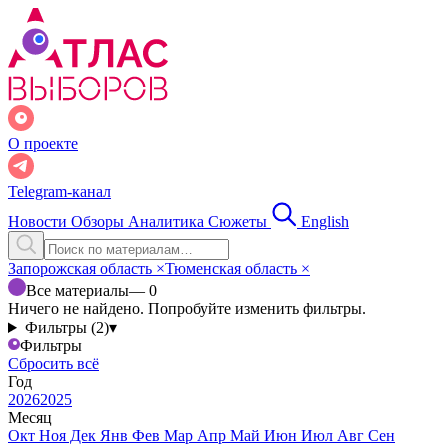
О проекте
Telegram-канал
Новости
Обзоры
Аналитика
Сюжеты
English
Запорожская область
×
Тюменская область
×
Все материалы
— 0
Ничего не найдено. Попробуйте изменить фильтры.
Фильтры (2)
▾
Фильтры
Сбросить всё
Год
2026
2025
Месяц
Окт
Ноя
Дек
Янв
Фев
Мар
Апр
Май
Июн
Июл
Авг
Сен