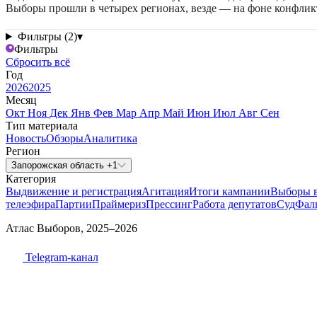
Выборы прошли в четырех регионах, везде — на фоне конфли
Фильтры (2)
▾
Фильтры
Сбросить всё
Год
2026
2025
Месяц
Окт
Ноя
Дек
Янв
Фев
Мар
Апр
Май
Июн
Июл
Авг
Сен
Тип материала
Новость
Обзоры
Аналитика
Регион
Запорожская область +1
Категория
Выдвижение и регистрация
Агитация
Итоги кампании
Выборы 
телеэфира
Партии
Праймериз
Прессинг
Работа депутатов
Суд
Фал
Атлас Выборов, 2025–2026
Telegram-канал