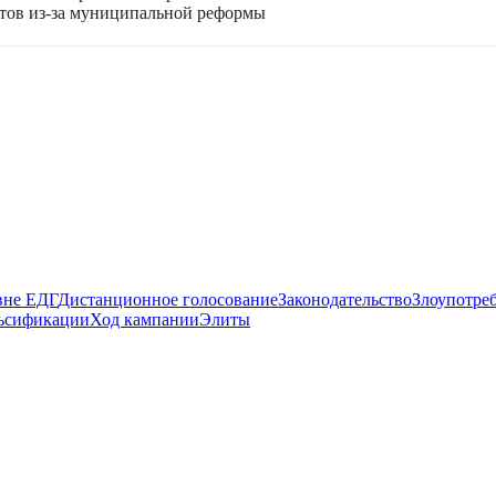
ктов из-за муниципальной реформы
вне ЕДГ
Дистанционное голосование
Законодательство
Злоупотре
ьсификации
Ход кампании
Элиты