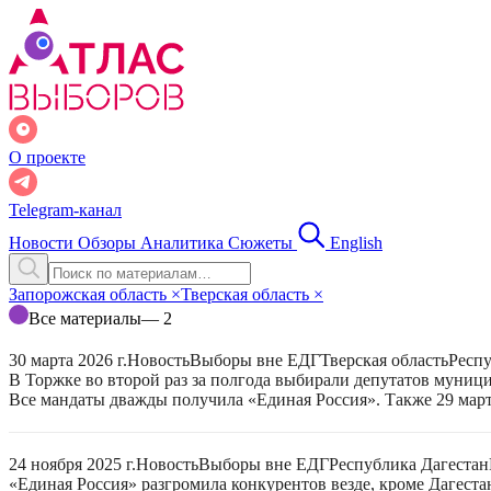
О проекте
Telegram-канал
Новости
Обзоры
Аналитика
Сюжеты
English
Запорожская область
×
Тверская область
×
Все материалы
— 2
30 марта 2026 г.
Новость
Выборы вне ЕДГ
Тверская область
Респу
В Торжке во второй раз за полгода выбирали депутатов муниц
Все мандаты дважды получила «Единая Россия». Также 29 март
24 ноября 2025 г.
Новость
Выборы вне ЕДГ
Республика Дагестан
«Единая Россия» разгромила конкурентов везде, кроме Дагеста