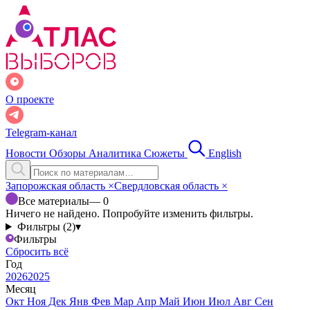
О проекте
Telegram-канал
Новости
Обзоры
Аналитика
Сюжеты
English
Запорожская область
×
Свердловская область
×
Все материалы
— 0
Ничего не найдено. Попробуйте изменить фильтры.
Фильтры (2)
▾
Фильтры
Сбросить всё
Год
2026
2025
Месяц
Окт
Ноя
Дек
Янв
Фев
Мар
Апр
Май
Июн
Июл
Авг
Сен