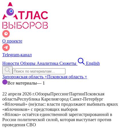
О проекте
Telegram-канал
Новости
Обзоры
Аналитика
Сюжеты
English
Запорожская область
×
Псковская область
×
Все материалы
— 1
22 апреля 2026 г.
Обзоры
Прессинг
Партии
Псковская
область
Республика Карелия
город Санкт-Петербург
«Яблочный» (не)спас: власти продолжают выбивать ярких
«яблочников» с предстоящих выборов
«Яблоко» остаётся единственной зарегистрированной в
России политической силой, которая выступает против
проведения СВО