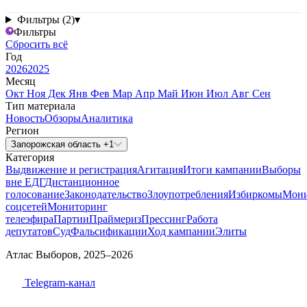
Фильтры (2)
▾
Фильтры
Сбросить всё
Год
2026
2025
Месяц
Окт
Ноя
Дек
Янв
Фев
Мар
Апр
Май
Июн
Июл
Авг
Сен
Тип материала
Новость
Обзоры
Аналитика
Регион
Запорожская область +1
Категория
Выдвижение и регистрация
Агитация
Итоги кампании
Выборы
вне ЕДГ
Дистанционное
голосование
Законодательство
Злоупотребления
Избиркомы
Мони
соцсетей
Мониторинг
телеэфира
Партии
Праймериз
Прессинг
Работа
депутатов
Суд
Фальсификации
Ход кампании
Элиты
Атлас Выборов, 2025–2026
Telegram-канал