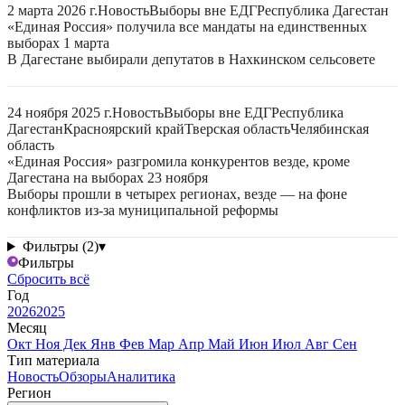
2 марта 2026 г.
Новость
Выборы вне ЕДГ
Республика Дагестан
«Единая Россия» получила все мандаты на единственных
выборах 1 марта
В Дагестане выбирали депутатов в Нахкинском сельсовете
24 ноября 2025 г.
Новость
Выборы вне ЕДГ
Республика
Дагестан
Красноярский край
Тверская область
Челябинская
область
«Единая Россия» разгромила конкурентов везде, кроме
Дагестана на выборах 23 ноября
Выборы прошли в четырех регионах, везде — на фоне
конфликтов из-за муниципальной реформы
Фильтры (2)
▾
Фильтры
Сбросить всё
Год
2026
2025
Месяц
Окт
Ноя
Дек
Янв
Фев
Мар
Апр
Май
Июн
Июл
Авг
Сен
Тип материала
Новость
Обзоры
Аналитика
Регион