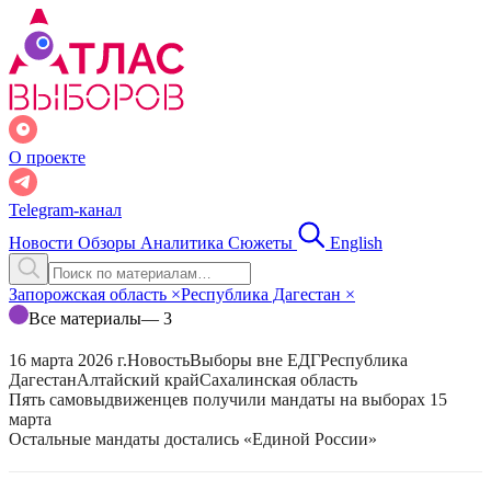
О проекте
Telegram-канал
Новости
Обзоры
Аналитика
Сюжеты
English
Запорожская область
×
Республика Дагестан
×
Все материалы
— 3
16 марта 2026 г.
Новость
Выборы вне ЕДГ
Республика
Дагестан
Алтайский край
Сахалинская область
Пять самовыдвиженцев получили мандаты на выборах 15
марта
Остальные мандаты достались «Единой России»