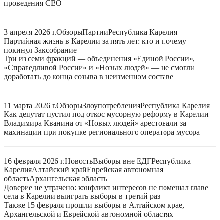
проведения СВО
3 апреля 2026 г.
Обзоры
Партии
Республика Карелия
Партийная жизнь в Карелии за пять лет: кто и почему
покинул Заксобрание
Три из семи фракций — объединения «Единой России»,
«Справедливой России» и «Новых людей» — не смогли
доработать до конца созыва в неизменном составе
11 марта 2026 г.
Обзоры
Злоупотребления
Республика Карелия
Как депутат пустил под откос мусорную реформу в Карелии
Владимира Кванина от «Новых людей» арестовали за
махинации при покупке регионального оператора мусора
16 февраля 2026 г.
Новость
Выборы вне ЕДГ
Республика
Карелия
Алтайский край
Еврейская автономная
область
Архангельская область
Доверие не утрачено: конфликт интересов не помешал главе
села в Карелии выиграть выборы в третий раз
Также 15 февраля прошли выборы в Алтайском крае,
Архангельской и Еврейской автономной областях