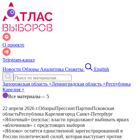
О проекте
Telegram-канал
Новости
Обзоры
Аналитика
Сюжеты
English
Запорожская область
×
Ленинградская область
×
Республика
Карелия
×
Все материалы
— 5
22 апреля 2026 г.
Обзоры
Прессинг
Партии
Псковская
область
Республика Карелия
город Санкт-Петербург
«Яблочный» (не)спас: власти продолжают выбивать ярких
«яблочников» с предстоящих выборов
«Яблоко» остаётся единственной зарегистрированной в
России политической силой, которая выступает против