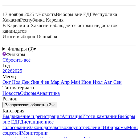
17 ноября 2025 г.
Новость
Выборы вне ЕДГ
Республика
Хакасия
Республика Карелия
В Карелии и Хакасии наблюдается острый недостаток
кандидатов
Итоги выборов 16 ноября
Фильтры (3)
▾
Фильтры
Сбросить всё
Год
2026
2025
Месяц
Окт
Ноя
Дек
Янв
Фев
Мар
Апр
Май
Июн
Июл
Авг
Сен
Тип материала
Новость
Обзоры
Аналитика
Регион
Запорожская область +2
Категория
Выдвижение и регистрация
Агитация
Итоги кампании
Выборы
вне ЕДГ
Дистанционное
голосование
Законодательство
Злоупотребления
Избиркомы
Мони
соцсетей
Мониторинг