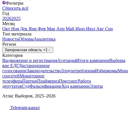
Фильтры
Сбросить всё
Год
2026
2025
Месяц
Окт
Ноя
Дек
Янв
Фев
Мар
Апр
Май
Июн
Июл
Авг
Сен
Тип материала
Новость
Обзоры
Аналитика
Регион
Запорожская область +1
Категория
Выдвижение и регистрация
Агитация
Итоги кампании
Выборы
вне ЕДГ
Дистанционное
голосование
Законодательство
Злоупотребления
Избиркомы
Мони
соцсетей
Мониторинг
телеэфира
Партии
Праймериз
Прессинг
Работа
депутатов
Суд
Фальсификации
Ход кампании
Элиты
Атлас Выборов, 2025–2026
Telegram-канал