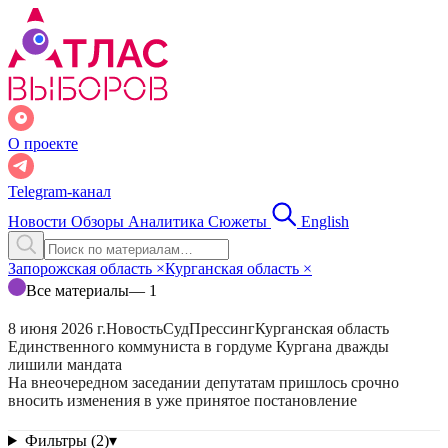
О проекте
Telegram-канал
Новости
Обзоры
Аналитика
Сюжеты
English
Запорожская область
×
Курганская область
×
Все материалы
— 1
8 июня 2026 г.
Новость
Суд
Прессинг
Курганская область
Единственного коммуниста в гордуме Кургана дважды
лишили мандата
На внеочередном заседании депутатам пришлось срочно
вносить изменения в уже принятое постановление
Фильтры (2)
▾