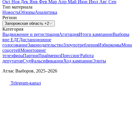
Окт
Ноя
Дек
Янв
Фев
Мар
Апр
Май
Июн
Июл
Авг
Сен
Тип материала
Новость
Обзоры
Аналитика
Регион
Запорожская область +2
Категория
Выдвижение и регистрация
Агитация
Итоги кампании
Выборы
вне ЕДГ
Дистанционное
голосование
Законодательство
Злоупотребления
Избиркомы
Мони
соцсетей
Мониторинг
телеэфира
Партии
Праймериз
Прессинг
Работа
депутатов
Суд
Фальсификации
Ход кампании
Элиты
Атлас Выборов, 2025–2026
Telegram-канал