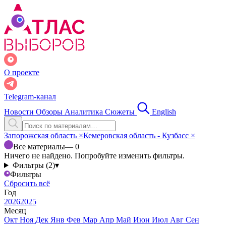
О проекте
Telegram-канал
Новости
Обзоры
Аналитика
Сюжеты
English
Запорожская область
×
Кемеровская область - Кузбасс
×
Все материалы
— 0
Ничего не найдено. Попробуйте изменить фильтры.
Фильтры (2)
▾
Фильтры
Сбросить всё
Год
2026
2025
Месяц
Окт
Ноя
Дек
Янв
Фев
Мар
Апр
Май
Июн
Июл
Авг
Сен