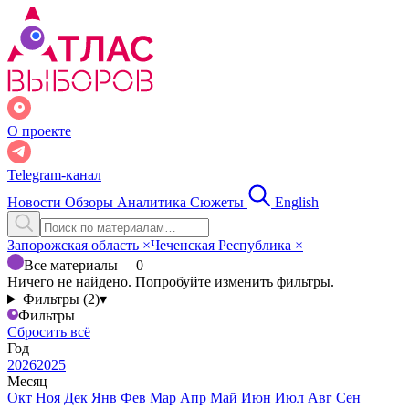
О проекте
Telegram-канал
Новости
Обзоры
Аналитика
Сюжеты
English
Запорожская область
×
Чеченская Республика
×
Все материалы
— 0
Ничего не найдено. Попробуйте изменить фильтры.
Фильтры (2)
▾
Фильтры
Сбросить всё
Год
2026
2025
Месяц
Окт
Ноя
Дек
Янв
Фев
Мар
Апр
Май
Июн
Июл
Авг
Сен