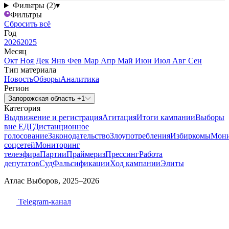
Фильтры (2)
▾
Фильтры
Сбросить всё
Год
2026
2025
Месяц
Окт
Ноя
Дек
Янв
Фев
Мар
Апр
Май
Июн
Июл
Авг
Сен
Тип материала
Новость
Обзоры
Аналитика
Регион
Запорожская область +1
Категория
Выдвижение и регистрация
Агитация
Итоги кампании
Выборы
вне ЕДГ
Дистанционное
голосование
Законодательство
Злоупотребления
Избиркомы
Мони
соцсетей
Мониторинг
телеэфира
Партии
Праймериз
Прессинг
Работа
депутатов
Суд
Фальсификации
Ход кампании
Элиты
Атлас Выборов, 2025–2026
Telegram-канал