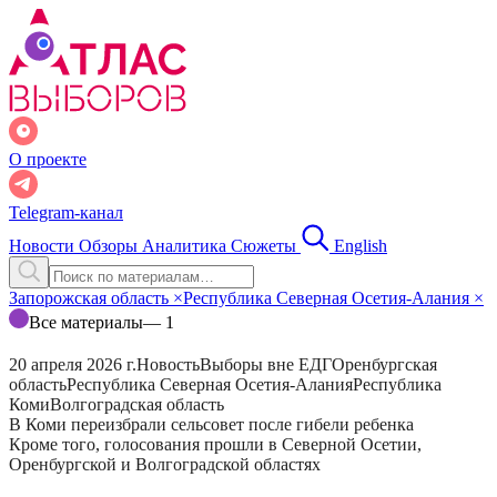
О проекте
Telegram-канал
Новости
Обзоры
Аналитика
Сюжеты
English
Запорожская область
×
Республика Северная Осетия-Алания
×
Все материалы
— 1
20 апреля 2026 г.
Новость
Выборы вне ЕДГ
Оренбургская
область
Республика Северная Осетия-Алания
Республика
Коми
Волгоградская область
В Коми переизбрали сельсовет после гибели ребенка
Кроме того, голосования прошли в Северной Осетии,
Оренбургской и Волгоградской областях