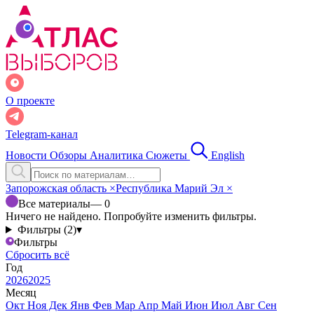
О проекте
Telegram-канал
Новости
Обзоры
Аналитика
Сюжеты
English
Запорожская область
×
Республика Марий Эл
×
Все материалы
— 0
Ничего не найдено. Попробуйте изменить фильтры.
Фильтры (2)
▾
Фильтры
Сбросить всё
Год
2026
2025
Месяц
Окт
Ноя
Дек
Янв
Фев
Мар
Апр
Май
Июн
Июл
Авг
Сен