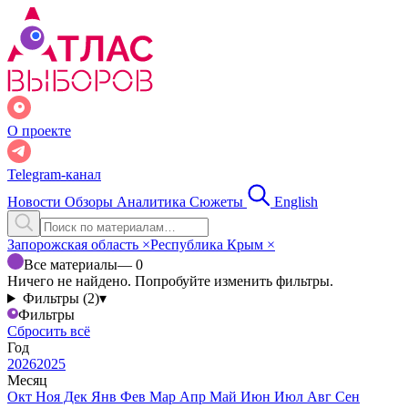
О проекте
Telegram-канал
Новости
Обзоры
Аналитика
Сюжеты
English
Запорожская область
×
Республика Крым
×
Все материалы
— 0
Ничего не найдено. Попробуйте изменить фильтры.
Фильтры (2)
▾
Фильтры
Сбросить всё
Год
2026
2025
Месяц
Окт
Ноя
Дек
Янв
Фев
Мар
Апр
Май
Июн
Июл
Авг
Сен