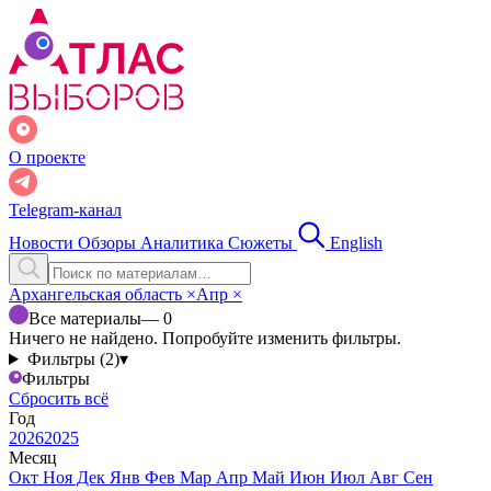
О проекте
Telegram-канал
Новости
Обзоры
Аналитика
Сюжеты
English
Архангельская область
×
Апр
×
Все материалы
— 0
Ничего не найдено. Попробуйте изменить фильтры.
Фильтры (2)
▾
Фильтры
Сбросить всё
Год
2026
2025
Месяц
Окт
Ноя
Дек
Янв
Фев
Мар
Апр
Май
Июн
Июл
Авг
Сен