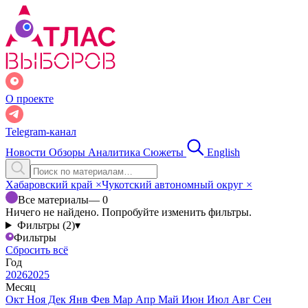
О проекте
Telegram-канал
Новости
Обзоры
Аналитика
Сюжеты
English
Хабаровский край
×
Чукотский автономный округ
×
Все материалы
— 0
Ничего не найдено. Попробуйте изменить фильтры.
Фильтры (2)
▾
Фильтры
Сбросить всё
Год
2026
2025
Месяц
Окт
Ноя
Дек
Янв
Фев
Мар
Апр
Май
Июн
Июл
Авг
Сен