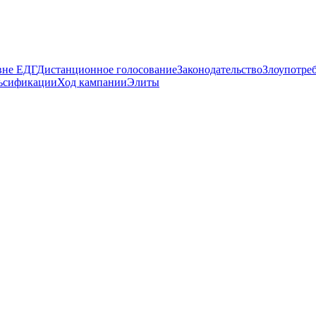
вне ЕДГ
Дистанционное голосование
Законодательство
Злоупотре
ьсификации
Ход кампании
Элиты