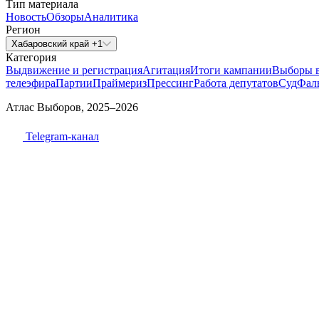
Тип материала
Новость
Обзоры
Аналитика
Регион
Хабаровский край +1
Категория
Выдвижение и регистрация
Агитация
Итоги кампании
Выборы 
телеэфира
Партии
Праймериз
Прессинг
Работа депутатов
Суд
Фал
Атлас Выборов, 2025–2026
Telegram-канал