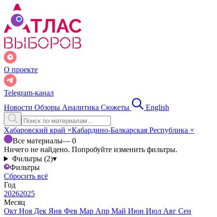
О проекте
Telegram-канал
Новости
Обзоры
Аналитика
Сюжеты
English
Хабаровский край
×
Кабардино-Балкарская Республика
×
Все материалы
— 0
Ничего не найдено. Попробуйте изменить фильтры.
Фильтры (2)
▾
Фильтры
Сбросить всё
Год
2026
2025
Месяц
Окт
Ноя
Дек
Янв
Фев
Мар
Апр
Май
Июн
Июл
Авг
Сен