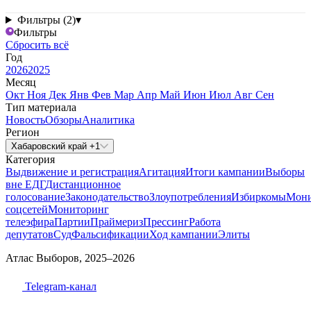
Фильтры (2)
▾
Фильтры
Сбросить всё
Год
2026
2025
Месяц
Окт
Ноя
Дек
Янв
Фев
Мар
Апр
Май
Июн
Июл
Авг
Сен
Тип материала
Новость
Обзоры
Аналитика
Регион
Хабаровский край +1
Категория
Выдвижение и регистрация
Агитация
Итоги кампании
Выборы
вне ЕДГ
Дистанционное
голосование
Законодательство
Злоупотребления
Избиркомы
Мони
соцсетей
Мониторинг
телеэфира
Партии
Праймериз
Прессинг
Работа
депутатов
Суд
Фальсификации
Ход кампании
Элиты
Атлас Выборов, 2025–2026
Telegram-канал