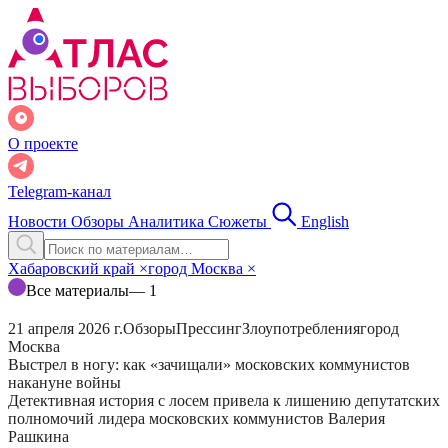
О проекте
Telegram-канал
Новости
Обзоры
Аналитика
Сюжеты
English
Хабаровский край
×
город Москва
×
Все материалы
— 1
21 апреля 2026 г.
Обзоры
Прессинг
Злоупотребления
город
Москва
Выстрел в ногу: как «зачищали» московских коммунистов
накануне войны
Детективная история с лосем привела к лишению депутатских
полномочий лидера московских коммунистов Валерия
Рашкина