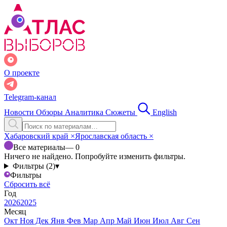
О проекте
Telegram-канал
Новости
Обзоры
Аналитика
Сюжеты
English
Хабаровский край
×
Ярославская область
×
Все материалы
— 0
Ничего не найдено. Попробуйте изменить фильтры.
Фильтры (2)
▾
Фильтры
Сбросить всё
Год
2026
2025
Месяц
Окт
Ноя
Дек
Янв
Фев
Мар
Апр
Май
Июн
Июл
Авг
Сен