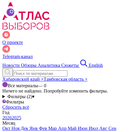
О проекте
Telegram-канал
Новости
Обзоры
Аналитика
Сюжеты
English
Хабаровский край
×
Тамбовская область
×
Все материалы
— 0
Ничего не найдено. Попробуйте изменить фильтры.
Фильтры (2)
▾
Фильтры
Сбросить всё
Год
2026
2025
Месяц
Окт
Ноя
Дек
Янв
Фев
Мар
Апр
Май
Июн
Июл
Авг
Сен