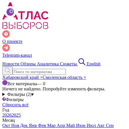
О проекте
Telegram-канал
Новости
Обзоры
Аналитика
Сюжеты
English
Хабаровский край
×
Смоленская область
×
Все материалы
— 0
Ничего не найдено. Попробуйте изменить фильтры.
Фильтры (2)
▾
Фильтры
Сбросить всё
Год
2026
2025
Месяц
Окт
Ноя
Дек
Янв
Фев
Мар
Апр
Май
Июн
Июл
Авг
Сен