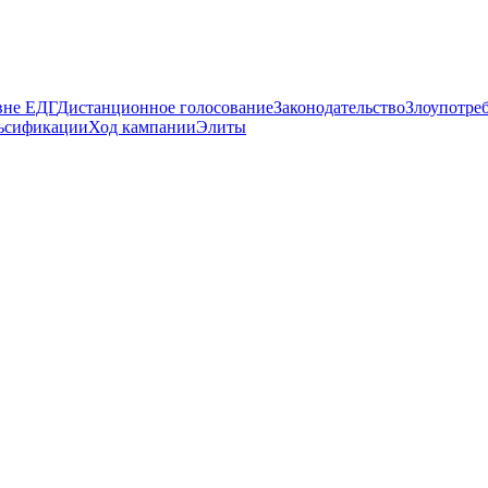
вне ЕДГ
Дистанционное голосование
Законодательство
Злоупотре
ьсификации
Ход кампании
Элиты