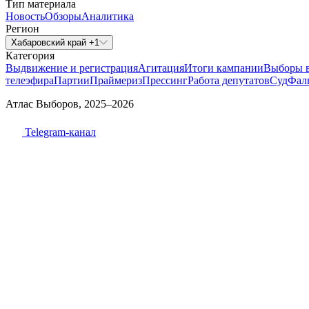
Тип материала
Новость
Обзоры
Аналитика
Регион
Хабаровский край +1
Категория
Выдвижение и регистрация
Агитация
Итоги кампании
Выборы 
телеэфира
Партии
Праймериз
Прессинг
Работа депутатов
Суд
Фал
Атлас Выборов, 2025–2026
Telegram-канал