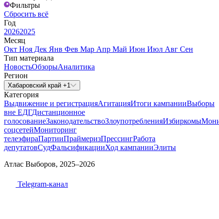
Фильтры
Сбросить всё
Год
2026
2025
Месяц
Окт
Ноя
Дек
Янв
Фев
Мар
Апр
Май
Июн
Июл
Авг
Сен
Тип материала
Новость
Обзоры
Аналитика
Регион
Хабаровский край +1
Категория
Выдвижение и регистрация
Агитация
Итоги кампании
Выборы
вне ЕДГ
Дистанционное
голосование
Законодательство
Злоупотребления
Избиркомы
Мони
соцсетей
Мониторинг
телеэфира
Партии
Праймериз
Прессинг
Работа
депутатов
Суд
Фальсификации
Ход кампании
Элиты
Атлас Выборов, 2025–2026
Telegram-канал