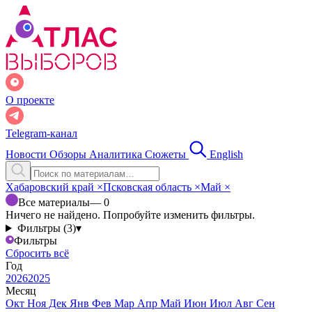
О проекте
Telegram-канал
Новости
Обзоры
Аналитика
Сюжеты
English
Хабаровский край
×
Псковская область
×
Май
×
Все материалы
— 0
Ничего не найдено. Попробуйте изменить фильтры.
Фильтры (3)
▾
Фильтры
Сбросить всё
Год
2026
2025
Месяц
Окт
Ноя
Дек
Янв
Фев
Мар
Апр
Май
Июн
Июл
Авг
Сен