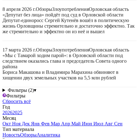
8 апреля 2026 г.
Обзоры
Злоупотребления
Орловская область
«Депутат без лица» пойдёт под суд в Орловской области
Депутат-единоросс Сергей Кутенёв вошёл в политическую
жизнь Орловщины стремительно и достаточно эффектно. Так
же стремительно и эффектно он из неё и вышел
17 марта 2026 г.
Обзоры
Злоупотребления
Орловская область
«Мы с Тамарой ходим парой»: в Орловской области под
следствием оказались глава и председатель Совета одного
района
Бориса Макашова и Владимира Марахина обвиняют в
хищении двух земельных участков на 5,5 млн рублей
Фильтры (2)
▾
Фильтры
Сбросить всё
Год
2026
2025
Месяц
Окт
Ноя
Дек
Янв
Фев
Мар
Апр
Май
Июн
Июл
Авг
Сен
Тип материала
Новость
Обзоры
Аналитика