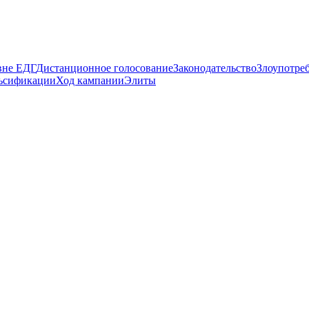
вне ЕДГ
Дистанционное голосование
Законодательство
Злоупотре
ьсификации
Ход кампании
Элиты