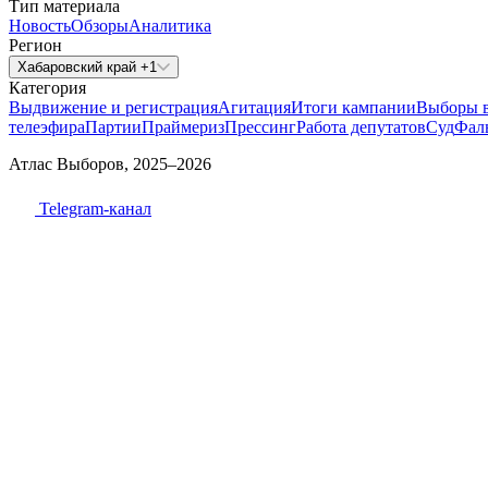
Тип материала
Новость
Обзоры
Аналитика
Регион
Хабаровский край +1
Категория
Выдвижение и регистрация
Агитация
Итоги кампании
Выборы 
телеэфира
Партии
Праймериз
Прессинг
Работа депутатов
Суд
Фал
Атлас Выборов, 2025–2026
Telegram-канал