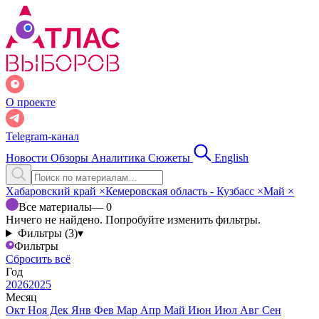
О проекте
Telegram-канал
Новости
Обзоры
Аналитика
Сюжеты
English
Хабаровский край
×
Кемеровская область - Кузбасс
×
Май
×
Все материалы
— 0
Ничего не найдено. Попробуйте изменить фильтры.
Фильтры (3)
▾
Фильтры
Сбросить всё
Год
2026
2025
Месяц
Окт
Ноя
Дек
Янв
Фев
Мар
Апр
Май
Июн
Июл
Авг
Сен